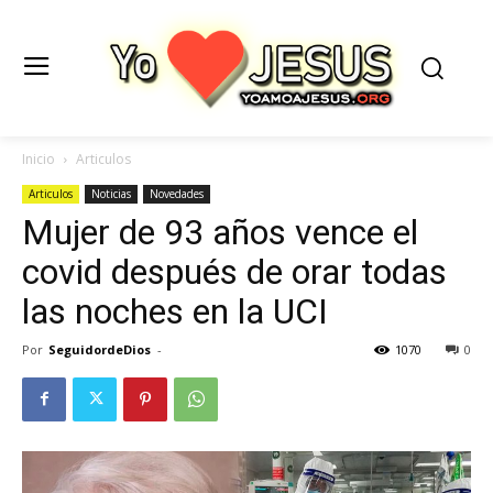
Inicio
Articulos
Articulos
Noticias
Novedades
Mujer de 93 años vence el
covid después de orar todas
las noches en la UCI
Por
SeguidordeDios
-
1070
0