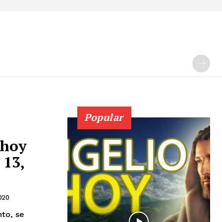
Popular
 hoy
 13,
020