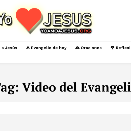
️ a Jesús
⛪ Evangelio de hoy
🙏 Oraciones
🌹 Reflex
ag:
Video del Evangel