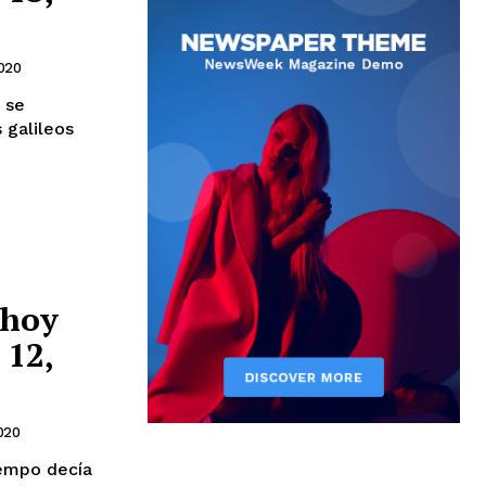
020
 galileos
 hoy
 12,
020