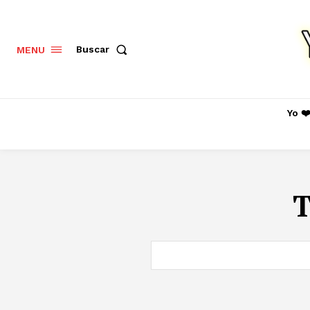
Buscar
MENU
Yo ❤
T