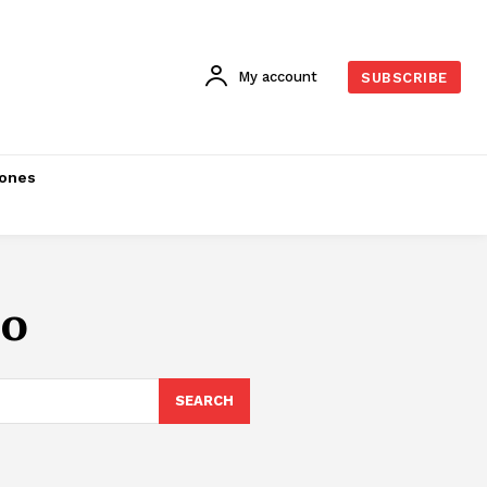
My account
SUBSCRIBE
iones
io
SEARCH