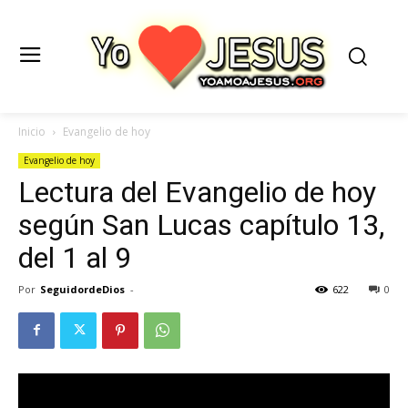
Inicio
Evangelio de hoy
Evangelio de hoy
Lectura del Evangelio de hoy
según San Lucas capítulo 13,
del 1 al 9
Por
SeguidordeDios
-
622
0