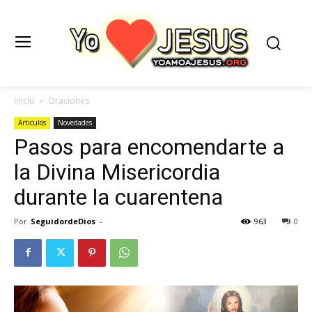
Inicio
Oraciones
Articulos
Novedades
Pasos para encomendarte a
la Divina Misericordia
durante la cuarentena
Por
SeguidordeDios
-
963
0