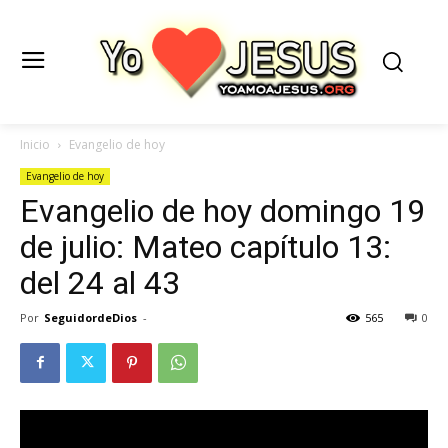
Inicio
Evangelio de hoy
Evangelio de hoy
Evangelio de hoy domingo 19
de julio: Mateo capítulo 13:
del 24 al 43
Por
SeguidordeDios
-
565
0