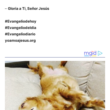
–
Gloria a Ti, Señor Jesús
#Evangeliodehoy
#Evangeliodeldia
#Evangeliodiario
yoamoajesus.org