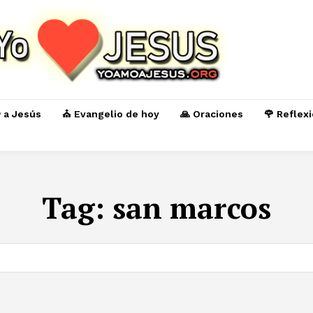
️ a Jesús
⛪ Evangelio de hoy
🙏 Oraciones
🌹 Reflex
Tag:
san marcos