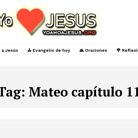
️ a Jesús
⛪ Evangelio de hoy
🙏 Oraciones
🌹 Reflex
Tag:
Mateo capítulo 1