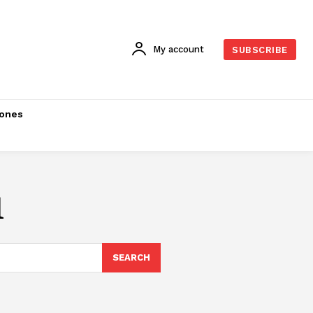
My account
SUBSCRIBE
iones
1
SEARCH