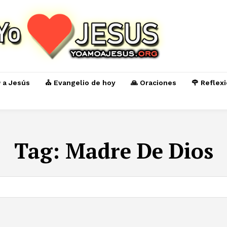
️ a Jesús
⛪ Evangelio de hoy
🙏 Oraciones
🌹 Reflex
Tag:
Madre De Dios