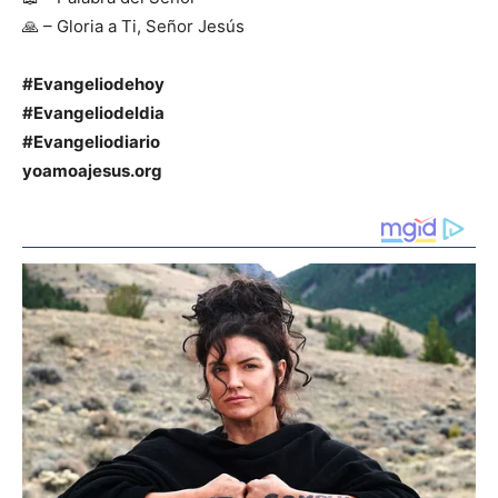
🙏 – Gloria a Ti, Señor Jesús
#Evangeliodehoy
#Evangeliodeldia
#Evangeliodiario
yoamoajesus.org